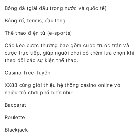
Bóng đá (giải đấu trong nước và quốc tế)
Bóng rổ, tennis, cầu lông
Thể thao điện tử (e-sports)
Các kèo cược thường bao gồm cược trước trận và
cược trực tiếp, giúp người chơi có thêm lựa chọn khi
theo dõi các sự kiện thể thao.
Casino Trực Tuyến
XX88 cũng giới thiệu hệ thống casino online với
nhiều trò chơi phổ biến như:
Baccarat
Roulette
Blackjack