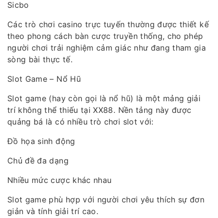
Sicbo
Các trò chơi casino trực tuyến thường được thiết kế
theo phong cách bàn cược truyền thống, cho phép
người chơi trải nghiệm cảm giác như đang tham gia
sòng bài thực tế.
Slot Game – Nổ Hũ
Slot game (hay còn gọi là nổ hũ) là một mảng giải
trí không thể thiếu tại XX88. Nền tảng này được
quảng bá là có nhiều trò chơi slot với:
Đồ họa sinh động
Chủ đề đa dạng
Nhiều mức cược khác nhau
Slot game phù hợp với người chơi yêu thích sự đơn
giản và tính giải trí cao.