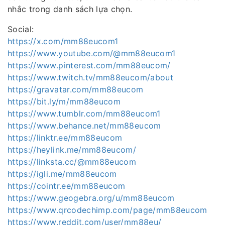
nhắc trong danh sách lựa chọn.
Social:
https://x.com/mm88eucom1
https://www.youtube.com/@mm88eucom1
https://www.pinterest.com/mm88eucom/
https://www.twitch.tv/mm88eucom/about
https://gravatar.com/mm88eucom
https://bit.ly/m/mm88eucom
https://www.tumblr.com/mm88eucom1
https://www.behance.net/mm88eucom
https://linktr.ee/mm88eucom
https://heylink.me/mm88eucom/
https://linksta.cc/@mm88eucom
https://igli.me/mm88eucom
https://cointr.ee/mm88eucom
https://www.geogebra.org/u/mm88eucom
https://www.qrcodechimp.com/page/mm88eucom
https://www.reddit.com/user/mm88eu/