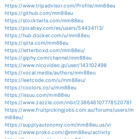
https://www.tripadvisor.com/Profile/mm88eu
https://github.com/mm88eu
https://stocktwits.com/mm88eu
https://pixabay.com/es/users/54434113/
https://hub.docker.com/u/mm88eu
https://qiita.com/mm88eu
https://letterboxd.com/mm88eu/
https://giphy.com/channel/mm88eu
https://www.nicovideo.jp/user/143102498
https://vocal.media/authors/mm88eu
https://leetcode.com/u/mm88eu/
https://coolors.co/u/mm88eu
https://issuu.com/mm88eu
https://www.zazzle.com/mbr/238646107778520781
https://www.fruitpickingjobs.com.au/forums/users/m
m88eu/
https://supplyautonomy.com/mm88eu.us/vi
https://www.proko.com/@mm88eu/activity