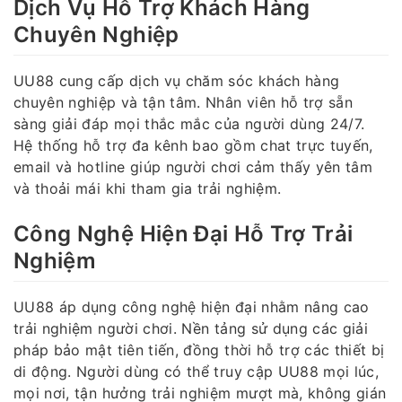
Dịch Vụ Hỗ Trợ Khách Hàng
Chuyên Nghiệp
UU88 cung cấp dịch vụ chăm sóc khách hàng
chuyên nghiệp và tận tâm. Nhân viên hỗ trợ sẵn
sàng giải đáp mọi thắc mắc của người dùng 24/7.
Hệ thống hỗ trợ đa kênh bao gồm chat trực tuyến,
email và hotline giúp người chơi cảm thấy yên tâm
và thoải mái khi tham gia trải nghiệm.
Công Nghệ Hiện Đại Hỗ Trợ Trải
Nghiệm
UU88 áp dụng công nghệ hiện đại nhằm nâng cao
trải nghiệm người chơi. Nền tảng sử dụng các giải
pháp bảo mật tiên tiến, đồng thời hỗ trợ các thiết bị
di động. Người dùng có thể truy cập UU88 mọi lúc,
mọi nơi, tận hưởng trải nghiệm mượt mà, không gián