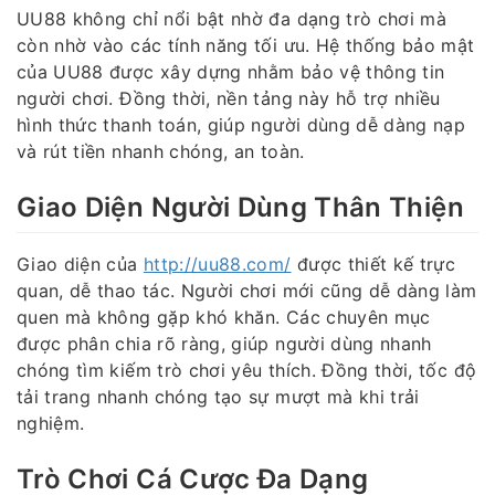
UU88 không chỉ nổi bật nhờ đa dạng trò chơi mà
còn nhờ vào các tính năng tối ưu. Hệ thống bảo mật
của UU88 được xây dựng nhằm bảo vệ thông tin
người chơi. Đồng thời, nền tảng này hỗ trợ nhiều
hình thức thanh toán, giúp người dùng dễ dàng nạp
và rút tiền nhanh chóng, an toàn.
Giao Diện Người Dùng Thân Thiện
Giao diện của
http://uu88.com/
được thiết kế trực
quan, dễ thao tác. Người chơi mới cũng dễ dàng làm
quen mà không gặp khó khăn. Các chuyên mục
được phân chia rõ ràng, giúp người dùng nhanh
chóng tìm kiếm trò chơi yêu thích. Đồng thời, tốc độ
tải trang nhanh chóng tạo sự mượt mà khi trải
nghiệm.
Trò Chơi Cá Cược Đa Dạng