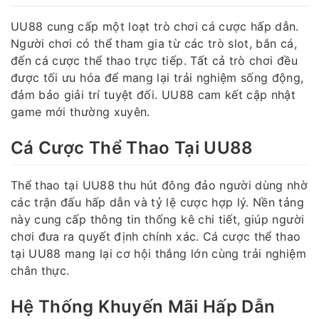
UU88 cung cấp một loạt trò chơi cá cược hấp dẫn.
Người chơi có thể tham gia từ các trò slot, bắn cá,
đến cá cược thể thao trực tiếp. Tất cả trò chơi đều
được tối ưu hóa để mang lại trải nghiệm sống động,
đảm bảo giải trí tuyệt đối. UU88 cam kết cập nhật
game mới thường xuyên.
Cá Cược Thể Thao Tại UU88
Thể thao tại UU88 thu hút đông đảo người dùng nhờ
các trận đấu hấp dẫn và tỷ lệ cược hợp lý. Nền tảng
này cung cấp thông tin thống kê chi tiết, giúp người
chơi đưa ra quyết định chính xác. Cá cược thể thao
tại UU88 mang lại cơ hội thắng lớn cùng trải nghiệm
chân thực.
Hệ Thống Khuyến Mãi Hấp Dẫn