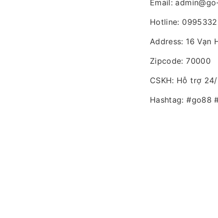
Email: admin@g
Hotline: 099533
Address: 16 Vạn 
Zipcode: 70000
CSKH: Hỗ trợ 24/
Hashtag: #go88