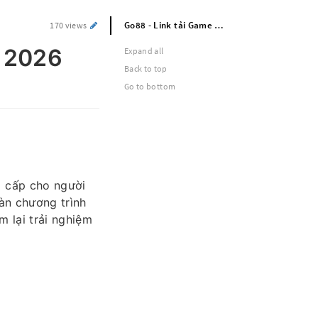
Go88 - Link tải Game Go 88 Mới Nhất 2026 Không Bị Chặn
170 views
t 2026
Expand all
Back to top
Go to bottom
 cấp cho người
àn chương trình
 lại trải nghiệm