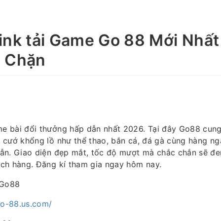
ink tải Game Go 88 Mới Nhấ
ị Chặn
 bài đổi thưởng hấp dẫn nhất 2026. Tại đây Go88 cung
 cướ khổng lồ như thể thao, bắn cá, đá gà cùng hàng ng
ẫn. Giao diện đẹp mắt, tốc độ mượt mà chắc chắn sẽ đem
ch hàng. Đăng kí tham gia ngay hôm nay.
 Go88
go-88.us.com/