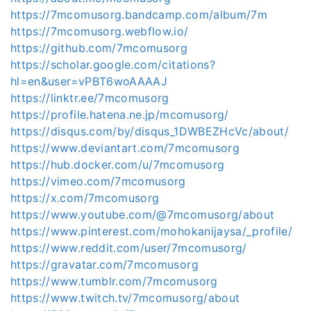
https://7mcomusorg.bandcamp.com/album/7m
https://7mcomusorg.webflow.io/
https://github.com/7mcomusorg
https://scholar.google.com/citations?
hl=en&user=vPBT6woAAAAJ
https://linktr.ee/7mcomusorg
https://profile.hatena.ne.jp/mcomusorg/
https://disqus.com/by/disqus_1DWBEZHcVc/about/
https://www.deviantart.com/7mcomusorg
https://hub.docker.com/u/7mcomusorg
https://vimeo.com/7mcomusorg
https://x.com/7mcomusorg
https://www.youtube.com/@7mcomusorg/about
https://www.pinterest.com/mohokanijaysa/_profile/
https://www.reddit.com/user/7mcomusorg/
https://gravatar.com/7mcomusorg
https://www.tumblr.com/7mcomusorg
https://www.twitch.tv/7mcomusorg/about