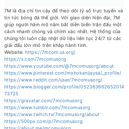
7M là địa chỉ tin cậy để theo dõi tỷ số trực tuyến và
tin tức bóng đá thế giới. Với giao diện hiện đại, 7M
giúp người hâm mộ nắm bắt diễn biến trận đấu một
cách nhanh chóng và chính xác nhất. Hệ thống của
chúng tôi luôn cập nhật dữ liệu liên tục 24/7 từ các
giải đấu lớn nhỏ trên khắp hành tinh.
Website:
https://7mcom.us.org/
https://x.com/7mcomusorg
https://www.youtube.com/@7mcomusorg/about
https://www.pinterest.com/mohokanijaysa/_profile/
https://www.reddit.com/user/7mcomusorg/
https://www.blogger.com/profile/052363662652014
73725
https://gravatar.com/7mcomusorg
https://www.tumblr.com/7mcomusorg
https://www.twitch.tv/7mcomusorg/about
https://500px.com/p/7mcomusorg
https://about.me/mcomusorg