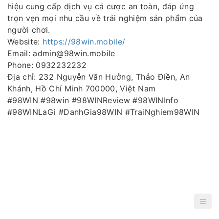
hiệu cung cấp dịch vụ cá cược an toàn, đáp ứng
trọn vẹn mọi nhu cầu về trải nghiệm sản phẩm của
người chơi.
Website:
https://98win.mobile/
Email: admin@98win.mobile
Phone: 0932232232
Địa chỉ: 232 Nguyễn Văn Hưởng, Thảo Điền, An
Khánh, Hồ Chí Minh 700000, Việt Nam
#98WIN #98win #98WINReview #98WINInfo
#98WINLaGi #DanhGia98WIN #TraiNghiem98WIN