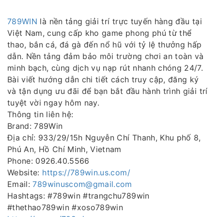
789WIN
là nền tảng giải trí trực tuyến hàng đầu tại
Việt Nam, cung cấp kho game phong phú từ thể
thao, bắn cá, đá gà đến nổ hũ với tỷ lệ thưởng hấp
dẫn. Nền tảng đảm bảo môi trường chơi an toàn và
minh bạch, cùng dịch vụ nạp rút nhanh chóng 24/7.
Bài viết hướng dẫn chi tiết cách truy cập, đăng ký
và tận dụng ưu đãi để bạn bắt đầu hành trình giải trí
tuyệt vời ngay hôm nay.
Thông tin liên hệ:
Brand: 789Win
Địa chỉ: 933/29/15h Nguyễn Chí Thanh, Khu phố 8,
Phú An, Hồ Chí Minh, Vietnam
Phone: 0926.40.5566
Website:
https://789win.us.com/
Email:
789winuscom@gmail.com
Hashtags: #789win #trangchu789win
#thethao789win #xoso789win