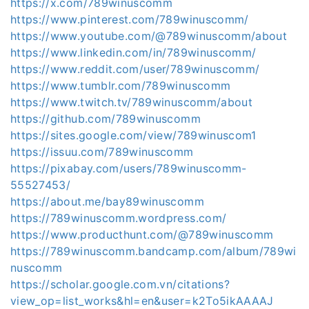
https://x.com/789winuscomm
https://www.pinterest.com/789winuscomm/
https://www.youtube.com/@789winuscomm/about
https://www.linkedin.com/in/789winuscomm/
https://www.reddit.com/user/789winuscomm/
https://www.tumblr.com/789winuscomm
https://www.twitch.tv/789winuscomm/about
https://github.com/789winuscomm
https://sites.google.com/view/789winuscom1
https://issuu.com/789winuscomm
https://pixabay.com/users/789winuscomm-
55527453/
https://about.me/bay89winuscomm
https://789winuscomm.wordpress.com/
https://www.producthunt.com/@789winuscomm
https://789winuscomm.bandcamp.com/album/789wi
nuscomm
https://scholar.google.com.vn/citations?
view_op=list_works&hl=en&user=k2To5ikAAAAJ