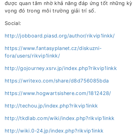
được quan tâm nhờ khả năng đáp ứng tốt những kỳ
vọng đó trong môi trường giải trí số.
Social:
http://jobboard.piasd.org/author/rikvip1inkk/
https://www.fantasyplanet.cz/diskuzni-
fora/users/rikvip1inkk/
http://gojourney.xsrv.jp/index.php?rikvip1inkk
https://writexo.com/share/d8d756085bda
https://www.hogwartsishere.com/1812428/
http://techou.jp/index.php?rikvip1inkk
http://tkdlab.com/wiki/index.php?rikvip1inkk
http://wiki.0-24.jp/index.php?rikvip1inkk