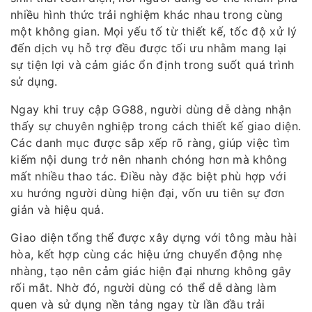
nhiều hình thức trải nghiệm khác nhau trong cùng
một không gian. Mọi yếu tố từ thiết kế, tốc độ xử lý
đến dịch vụ hỗ trợ đều được tối ưu nhằm mang lại
sự tiện lợi và cảm giác ổn định trong suốt quá trình
sử dụng.
Ngay khi truy cập GG88, người dùng dễ dàng nhận
thấy sự chuyên nghiệp trong cách thiết kế giao diện.
Các danh mục được sắp xếp rõ ràng, giúp việc tìm
kiếm nội dung trở nên nhanh chóng hơn mà không
mất nhiều thao tác. Điều này đặc biệt phù hợp với
xu hướng người dùng hiện đại, vốn ưu tiên sự đơn
giản và hiệu quả.
Giao diện tổng thể được xây dựng với tông màu hài
hòa, kết hợp cùng các hiệu ứng chuyển động nhẹ
nhàng, tạo nên cảm giác hiện đại nhưng không gây
rối mắt. Nhờ đó, người dùng có thể dễ dàng làm
quen và sử dụng nền tảng ngay từ lần đầu trải