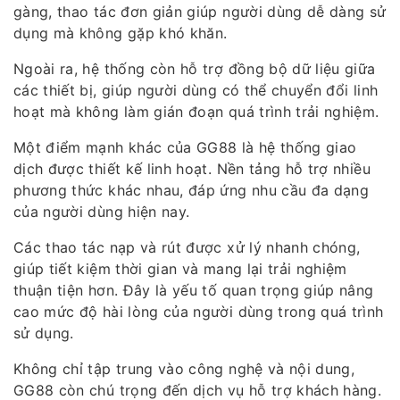
gàng, thao tác đơn giản giúp người dùng dễ dàng sử
dụng mà không gặp khó khăn.
Ngoài ra, hệ thống còn hỗ trợ đồng bộ dữ liệu giữa
các thiết bị, giúp người dùng có thể chuyển đổi linh
hoạt mà không làm gián đoạn quá trình trải nghiệm.
Một điểm mạnh khác của GG88 là hệ thống giao
dịch được thiết kế linh hoạt. Nền tảng hỗ trợ nhiều
phương thức khác nhau, đáp ứng nhu cầu đa dạng
của người dùng hiện nay.
Các thao tác nạp và rút được xử lý nhanh chóng,
giúp tiết kiệm thời gian và mang lại trải nghiệm
thuận tiện hơn. Đây là yếu tố quan trọng giúp nâng
cao mức độ hài lòng của người dùng trong quá trình
sử dụng.
Không chỉ tập trung vào công nghệ và nội dung,
GG88 còn chú trọng đến dịch vụ hỗ trợ khách hàng.