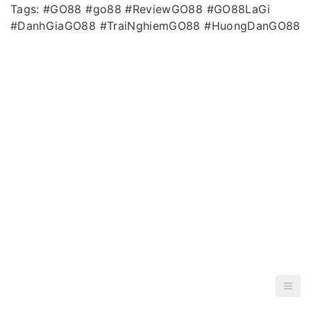
Tags: #GO88 #go88 #ReviewGO88 #GO88LaGi
#DanhGiaGO88 #TraiNghiemGO88 #HuongDanGO88