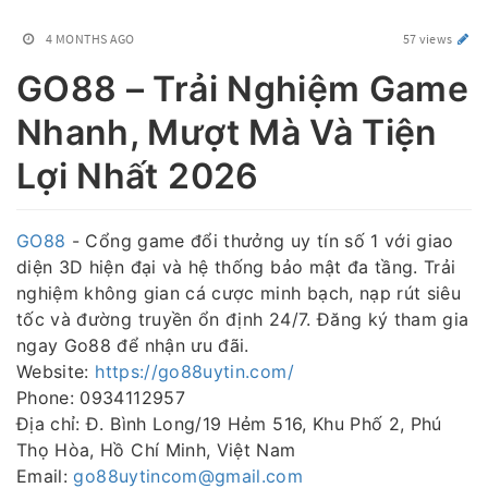
4 MONTHS AGO
57 views
GO88 – Trải Nghiệm Game
Nhanh, Mượt Mà Và Tiện
Lợi Nhất 2026
GO88
- Cổng game đổi thưởng uy tín số 1 với giao
diện 3D hiện đại và hệ thống bảo mật đa tầng. Trải
nghiệm không gian cá cược minh bạch, nạp rút siêu
tốc và đường truyền ổn định 24/7. Đăng ký tham gia
ngay Go88 để nhận ưu đãi.
Website:
https://go88uytin.com/
Phone: 0934112957
Địa chỉ: Đ. Bình Long/19 Hẻm 516, Khu Phố 2, Phú
Thọ Hòa, Hồ Chí Minh, Việt Nam
Email:
go88uytincom@gmail.com