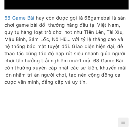
68 Game Bài
hay còn được gọi là 68gamebai là sân
chơi game bài đổi thưởng hàng đầu tại Việt Nam,
quy tụ hàng loạt trò chơi hot như Tiến Lên, Tài Xỉu,
Mậu Binh, Sâm Lốc, Nổ Hũ… với tỷ lệ thắng cao và
hệ thống bảo mật tuyệt đối. Giao diện hiện đại, dễ
thao tác cùng tốc độ nạp rút siêu nhanh giúp người
chơi tận hưởng trải nghiệm mượt mà. 68 Game Bài
còn thường xuyên cập nhật các sự kiện, khuyến mãi
lớn nhằm tri ân người chơi, tạo nên cộng đồng cá
cược văn minh, đẳng cấp và uy tín.