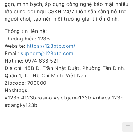
gọn, minh bạch, áp dụng công nghệ bảo mật nhiều
lớp cùng đội ngũ CSKH 24/7 luôn sẵn sàng hỗ trợ
người chơi, tạo nên môi trường giải trí ổn định.
Thông tin liên hệ:
Thương hiệu: 123B
Website:
https://123btb.com/
Email:
support@123btb.com
Hotline: 0974 638 521
Địa chỉ: 45B Đ. Trần Nhật Duật, Phường Tân Định,
Quận 1, Tp. Hồ Chí Minh, Việt Nam
Zipcode: 700000
Hashtags:
#123b #123bcasino #slotgame123b #nhacai123b
#dangky123b