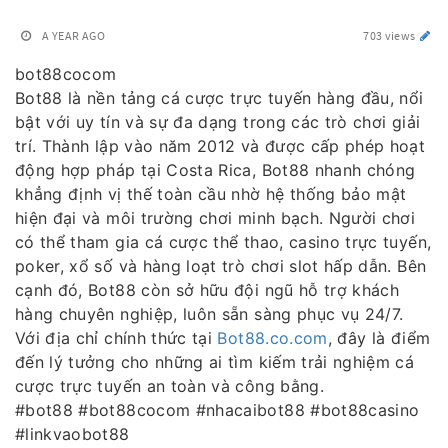
A YEAR AGO
703 views
bot88cocom
Bot88 là nền tảng cá cược trực tuyến hàng đầu, nổi
bật với uy tín và sự đa dạng trong các trò chơi giải
trí. Thành lập vào năm 2012 và được cấp phép hoạt
động hợp pháp tại Costa Rica, Bot88 nhanh chóng
khẳng định vị thế toàn cầu nhờ hệ thống bảo mật
hiện đại và môi trường chơi minh bạch. Người chơi
có thể tham gia cá cược thể thao, casino trực tuyến,
poker, xổ số và hàng loạt trò chơi slot hấp dẫn. Bên
cạnh đó, Bot88 còn sở hữu đội ngũ hỗ trợ khách
hàng chuyên nghiệp, luôn sẵn sàng phục vụ 24/7.
Với địa chỉ chính thức tại
Bot88.co.com
, đây là điểm
đến lý tưởng cho những ai tìm kiếm trải nghiệm cá
cược trực tuyến an toàn và công bằng.
#bot88 #bot88cocom #nhacaibot88 #bot88casino
#linkvaobot88