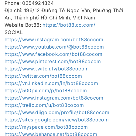
Phone: 0354924824
Địa chỉ: 196/12 Đường Tô Ngọc Vân, Phường Thới
An, Thành phố Hồ Chí Minh, Việt Nam
Website Bot88:
https://bot88.co.com/
SOCIAL
https://www.instagram.com/bot88cocom
https://www.youtube.com/@bot88cocom
https://www.facebook.com/bot88cocom
https://www.pinterest.com/bot88cocom
https://www.twitch.tv/bot88cocom
https://twitter.com/bot88cocom
https://vn.linkedin.com/in/bot88cocom
https://500px.com/p/bot88cocom
https://www.instagram.com/bot88cocom
https://trello.com/u/bot88cocom
https://www.diigo.com/profile/bot88cocom
https://sites.google.com/view/bot88cocom
https://myspace.com/bot88cocom
https://www.behance.net/bot88cocom