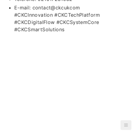
E-mail: contact@ckcukcom
#CKCInnovation #CKCTechPlatform
#CKCDigitalFlow #CKCSystemCore
#CKCSmartSolutions