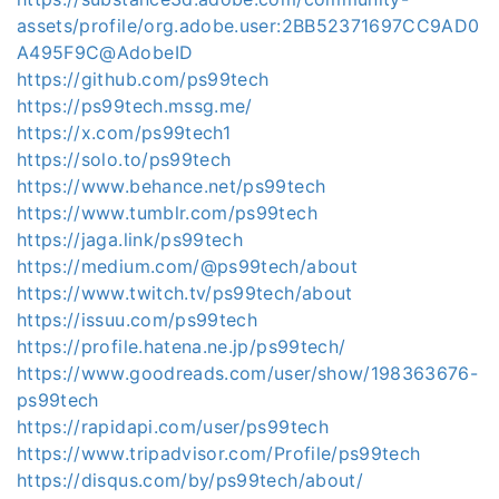
assets/profile/org.adobe.user:2BB52371697CC9AD0
A495F9C@AdobeID
https://github.com/ps99tech
https://ps99tech.mssg.me/
https://x.com/ps99tech1
https://solo.to/ps99tech
https://www.behance.net/ps99tech
https://www.tumblr.com/ps99tech
https://jaga.link/ps99tech
https://medium.com/@ps99tech/about
https://www.twitch.tv/ps99tech/about
https://issuu.com/ps99tech
https://profile.hatena.ne.jp/ps99tech/
https://www.goodreads.com/user/show/198363676-
ps99tech
https://rapidapi.com/user/ps99tech
https://www.tripadvisor.com/Profile/ps99tech
https://disqus.com/by/ps99tech/about/