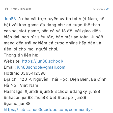
3 MONTHS AGO
58 views
Jun88
là nhà cái trực tuyến uy tín tại Việt Nam, nổi
bật với kho game đa dạng như cá cược thể thao,
casino, slot game, bắn cá và lô đề. Với giao diện
hiện đại, nạp rút siêu tốc, bảo mật an toàn, Jun88
mang đến trải nghiệm cá cược online hấp dẫn và
tiện lợi cho mọi người chơi.
Thông tin liên hệ:
Website:
https://jun88.school/
Email:
jun88school@gmail.com
Hotline: 0365412598
Địa chỉ: 120 P. Nguyễn Thái Học, Điện Biên, Ba Đình,
Hà Nội, Việt Nam
Hashtags: #jun88 #jun88_school #dangky_jun88
#nhacai_jun88 #jun88_bet #taiapp_jun88
#game_jun88
https://substance3d.adobe.com/community-