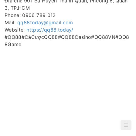
Địa chỉ: 901 Bà Huyện Thanh Quan, Phường 6, Quận
3, TP.HCM
Phone: 0906 789 012
Mail:
qq88today@gmail.com
Website:
https://qq88.today/
#QQ88#CáCượcQQ88#QQ88Casino#QQ88VN#QQ8
8Game