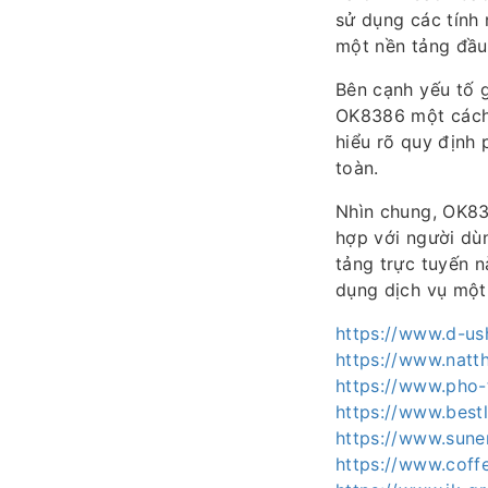
sử dụng các tính 
một nền tảng đầu 
Bên cạnh yếu tố g
OK8386 một cách t
hiểu rõ quy định 
toàn.
Nhìn chung, OK83
hợp với người dùn
tảng trực tuyến n
dụng dịch vụ một
https://www.d-u
https://www.natt
https://www.pho
https://www.bes
https://www.sun
https://www.cof