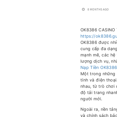
8 MONTHS AGO
OK8386 CASINO
https://ok8386.gu
OK8386 được nhiều
cung cấp đa dạng
mạnh mẽ, các hệ 
lượng dịch vụ, nh
Nạp Tiền OK838
Một trong những 
tính và điện thoạ
nhau, từ trò chơi
độ tải trang nhan
người mới.
Ngoài ra, nền tản
và chính sách bả