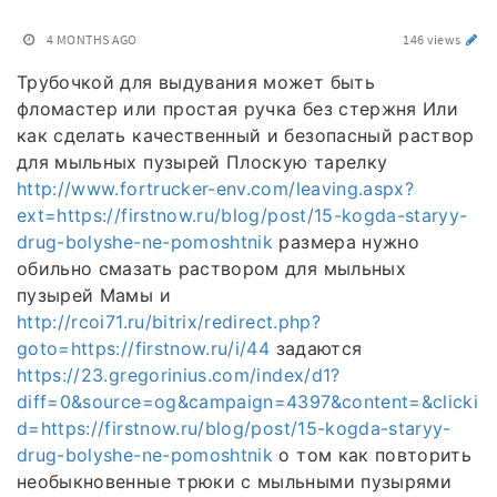
4 MONTHS AGO
146 views
Трубочкой для выдувания может быть
фломастер или простая ручка без стержня Или
как сделать качественный и безопасный раствор
для мыльных пузырей Плоскую тарелку
http://www.fortrucker-env.com/leaving.aspx?
ext=https://firstnow.ru/blog/post/15-kogda-staryy-
drug-bolyshe-ne-pomoshtnik
размера нужно
обильно смазать раствором для мыльных
пузырей Мамы и
http://rcoi71.ru/bitrix/redirect.php?
goto=https://firstnow.ru/i/44
задаются
https://23.gregorinius.com/index/d1?
diff=0&source=og&campaign=4397&content=&clicki
d=https://firstnow.ru/blog/post/15-kogda-staryy-
drug-bolyshe-ne-pomoshtnik
о том как повторить
необыкновенные трюки с мыльными пузырями