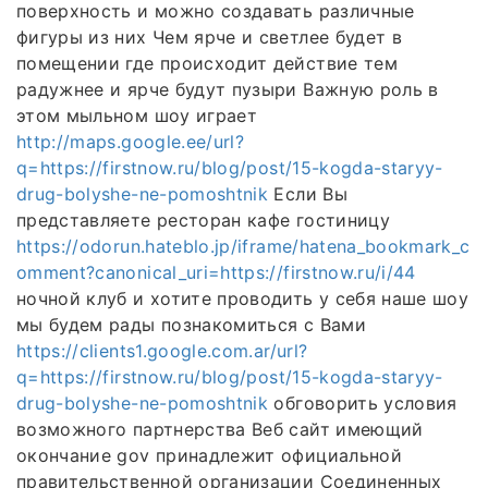
поверхность и можно создавать различные
фигуры из них Чем ярче и светлее будет в
помещении где происходит действие тем
радужнее и ярче будут пузыри Важную роль в
этом мыльном шоу играет
http://maps.google.ee/url?
q=https://firstnow.ru/blog/post/15-kogda-staryy-
drug-bolyshe-ne-pomoshtnik
Если Вы
представляете ресторан кафе гостиницу
https://odorun.hateblo.jp/iframe/hatena_bookmark_c
omment?canonical_uri=https://firstnow.ru/i/44
ночной клуб и хотите проводить у себя наше шоу
мы будем рады познакомиться с Вами
https://clients1.google.com.ar/url?
q=https://firstnow.ru/blog/post/15-kogda-staryy-
drug-bolyshe-ne-pomoshtnik
обговорить условия
возможного партнерства Веб сайт имеющий
окончание gov принадлежит официальной
правительственной организации Соединенных