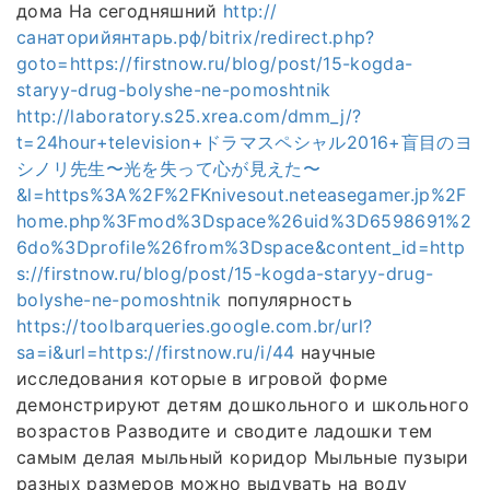
дома На сегодняшний
http://
санаторийянтарь.рф/bitrix/redirect.php?
goto=https://firstnow.ru/blog/post/15-kogda-
staryy-drug-bolyshe-ne-pomoshtnik
http://laboratory.s25.xrea.com/dmm_j/?
t=24hour+television+ドラマスペシャル2016+盲目のヨ
シノリ先生〜光を失って心が見えた〜
&l=https%3A%2F%2FKnivesout.neteasegamer.jp%2F
home.php%3Fmod%3Dspace%26uid%3D6598691%2
6do%3Dprofile%26from%3Dspace&content_id=http
s://firstnow.ru/blog/post/15-kogda-staryy-drug-
bolyshe-ne-pomoshtnik
популярность
https://toolbarqueries.google.com.br/url?
sa=i&url=https://firstnow.ru/i/44
научные
исследования которые в игровой форме
демонстрируют детям дошкольного и школьного
возрастов Разводите и сводите ладошки тем
самым делая мыльный коридор Мыльные пузыри
разных размеров можно выдувать на воду