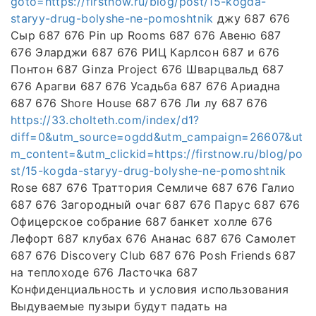
goto=https://firstnow.ru/blog/post/15-kogda-
staryy-drug-bolyshe-ne-pomoshtnik
джу 687 676
Сыр 687 676 Pin up Rooms 687 676 Авеню 687
676 Эларджи 687 676 РИЦ Карлсон 687 и 676
Понтон 687 Ginza Project 676 Шварцвальд 687
676 Арагви 687 676 Усадьба 687 676 Ариадна
687 676 Shore House 687 676 Ли лу 687 676
https://33.cholteth.com/index/d1?
diff=0&utm_source=ogdd&utm_campaign=26607&ut
m_content=&utm_clickid=https://firstnow.ru/blog/po
st/15-kogda-staryy-drug-bolyshe-ne-pomoshtnik
Rose 687 676 Траттория Семличе 687 676 Галио
687 676 Загородный очаг 687 676 Парус 687 676
Офицерское собрание 687 банкет холле 676
Лефорт 687 клубах 676 Ананас 687 676 Самолет
687 676 Discovery Club 687 676 Posh Friends 687
на теплоходе 676 Ласточка 687
Конфиденциальность и условия использования
Выдуваемые пузыри будут падать на