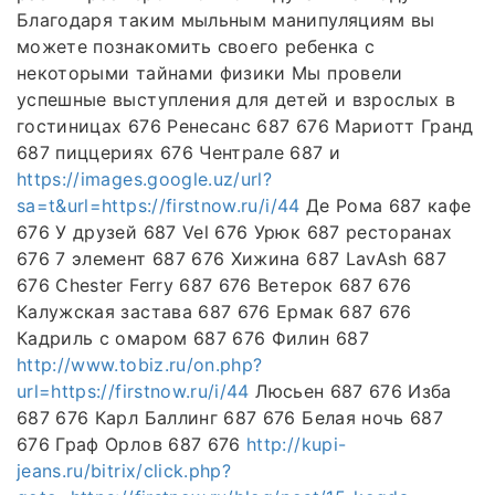
Благодаря таким мыльным манипуляциям вы
можете познакомить своего ребенка с
некоторыми тайнами физики Мы провели
успешные выступления для детей и взрослых в
гостиницах 676 Ренесанс 687 676 Мариотт Гранд
687 пиццериях 676 Чентрале 687 и
https://images.google.uz/url?
sa=t&url=https://firstnow.ru/i/44
Де Рома 687 кафе
676 У друзей 687 Vel 676 Урюк 687 ресторанах
676 7 элемент 687 676 Хижина 687 LavAsh 687
676 Chester Ferry 687 676 Ветерок 687 676
Калужская застава 687 676 Ермак 687 676
Кадриль с омаром 687 676 Филин 687
http://www.tobiz.ru/on.php?
url=https://firstnow.ru/i/44
Люсьен 687 676 Изба
687 676 Карл Баллинг 687 676 Белая ночь 687
676 Граф Орлов 687 676
http://kupi-
jeans.ru/bitrix/click.php?