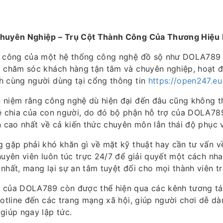
Chuyên Nghiệp – Trụ Cột Thành Công Của Thương Hiệ
h công của một hệ thống công nghệ đồ sộ như DOLA789 
ụ chăm sóc khách hàng tận tâm và chuyên nghiệp, hoạt
h cùng người dùng tại cổng thông tin
https://open247.eu
 niệm rằng công nghệ dù hiện đại đến đâu cũng không t
sẻ chia của con người, do đó bộ phận hỗ trợ của DOLA78
n cao nhất về cả kiến thức chuyên môn lẫn thái độ phục 
 gặp phải khó khăn gì về mặt kỹ thuật hay cần tư vấn v
huyên viên luôn túc trực 24/7 để giải quyết một cách nh
nhất, mang lại sự an tâm tuyệt đối cho mọi thành viên 
 của DOLA789 còn được thể hiện qua các kênh tương tá
hotline đến các trang mạng xã hội, giúp người chơi dễ dà
giúp ngay lập tức.