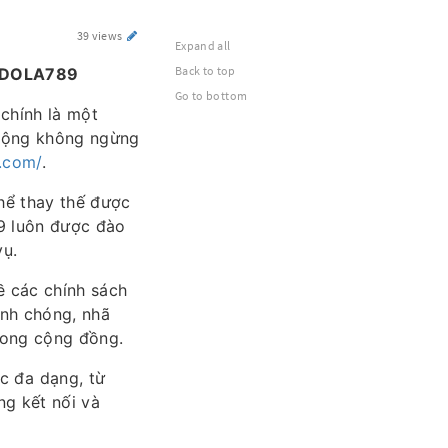
39 views
Expand all
Back to top
u DOLA789
Go to bottom
chính là một
 động không ngừng
.com/
.
hể thay thế được
9 luôn được đào
vụ.
ề các chính sách
anh chóng, nhã
trong cộng đồng.
c đa dạng, từ
ng kết nối và