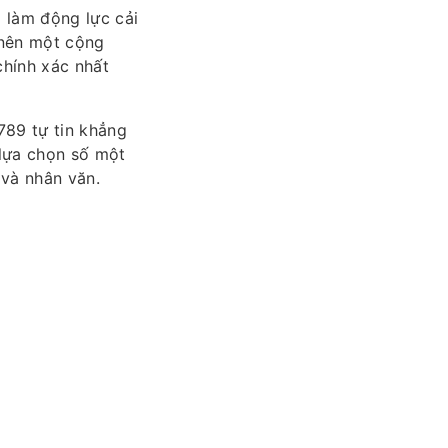
ó làm động lực cải
 nên một cộng
chính xác nhất
789 tự tin khẳng
 lựa chọn số một
 và nhân văn.