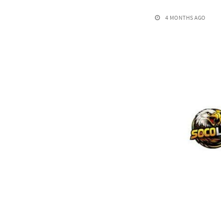
4 MONTHS AGO