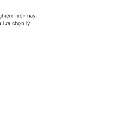
ghiệm hiện nay.
à lựa chọn lý