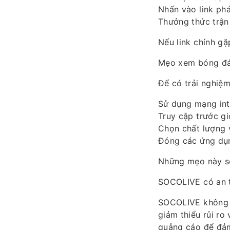
Nhấn vào link ph
Thưởng thức trận
Nếu link chính gặ
Mẹo xem bóng đá 
Để có trải nghiệm
Sử dụng mạng int
Truy cập trước gi
Chọn chất lượng 
Đóng các ứng dụn
Những mẹo này s
SOCOLIVE có an 
SOCOLIVE không y
giảm thiểu rủi ro
quảng cáo để đảm