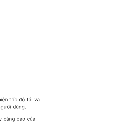
.
iện tốc độ tải và
người dùng.
ày càng cao của