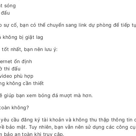
át sóng
 đấu
p sự cố, bạn có thể chuyển sang link dự phòng để tiếp tụ
không bị giật lag
 tốt nhất, bạn nên lưu ý:
ernet ổn định
ờ thi đấu
video phù hợp
g không cần thiết
ẽ giúp bạn xem bóng đá mượt mà hơn.
toàn không?
êu cầu đăng ký tài khoản và không thu thập thông tin c
 về bảo mật. Tuy nhiên, bạn vẫn nên sử dụng các công cụ
 bảo an toàn khi truy cập.