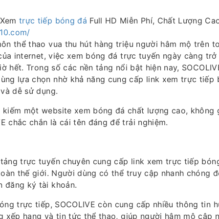
k Xem
trực tiếp bóng đá
Full HD Miễn Phí, Chất Lượng Ca
v10.com/
ôn thể thao vua thu hút hàng triệu người hâm mộ trên to
 của internet, việc xem bóng đá trực tuyến ngày càng trở
giờ hết. Trong số các nền tảng nổi bật hiện nay, SOCOLI
ùng lựa chọn nhờ khả năng cung cấp link xem trực tiếp 
 và dễ sử dụng.
 kiếm một website xem bóng đá chất lượng cao, không g
 chắc chắn là cái tên đáng để trải nghiệm.
ảng trực tuyến chuyên cung cấp link xem trực tiếp bóng
toàn thế giới. Người dùng có thể truy cập nhanh chóng đ
 đăng ký tài khoản.
óng trực tiếp, SOCOLIVE còn cung cấp nhiều thông tin hữ
g xếp hạng và tin tức thể thao, giúp người hâm mộ cập 