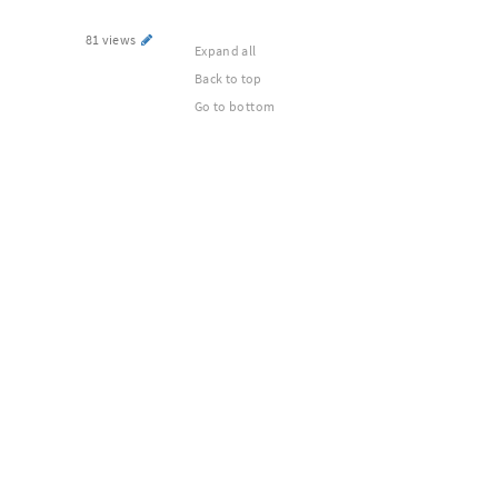
81 views
Expand all
Back to top
Go to bottom