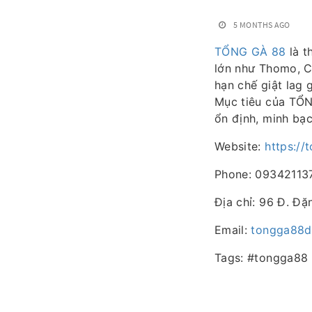
5 MONTHS AGO
TỔNG GÀ 88
là t
lớn như Thomo, CP
hạn chế giật lag 
Mục tiêu của TỔN
ổn định, minh bạc
Website:
https://
Phone: 09342113
Địa chỉ: 96 Đ. Đ
Email:
tongga88d
Tags: #tongga88 