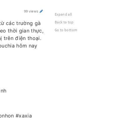
99 views
Expand all
Back to top
 từ các trường gà
eo thời gian thực,
Go to bottom
 trên điện thoại.
puchia hôm nay
inh
onhon #xaxia