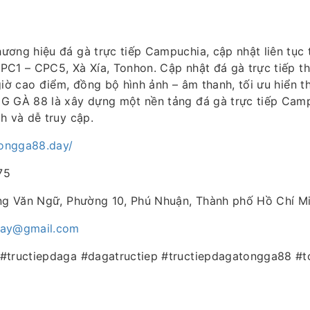
hương hiệu đá gà trực tiếp Campuchia, cập nhật liên tục
C1 – CPC5, Xà Xía, Tonhon. Cập nhật đá gà trực tiếp th
giờ cao điểm, đồng bộ hình ảnh – âm thanh, tối ưu hiển thị
G GÀ 88 là xây dựng một nền tảng đá gà trực tiếp Cam
h và dễ truy cập.
tongga88.day/
75
ặng Văn Ngữ, Phường 10, Phú Nhuận, Thành phố Hồ Chí M
ay@gmail.com
#tructiepdaga #dagatructiep #tructiepdagatongga88 #t