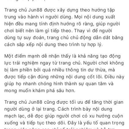
Trang chủ Jun88 được xây dựng theo hướng tập
trung vào hành vi người dùng. Mọi nội dung xuất
hiện đều mang tính định hướng rõ ràng, giúp người
chơi biết nên làm gì tiếp theo. Thay vì để người
dùng tự suy đoán, trang chủ chủ động dẫn dắt bằng
cách sắp xếp nội dung theo trình tự hợp lý.
Một điểm mạnh dễ nhận thấy là khả năng tạo động
lực trải nghiệm ngay từ trang chủ. Người chơi không
bị làm phiền bởi quá nhiều thông tin dư thừa, mà
được tiếp cận đúng những nội dung cốt lõi. Điều này
giúp họ nhanh chóng hình thành sự quan tâm và
mong muốn khám phá sâu hơn.
Trang chủ Jun88 cũng được tối ưu để tăng thời gian
người dùng ở lại trang. Cách trình bày nội dung
mạch lạc, dễ đọc giúp người chơi có xu hướng cuộn
xuống và tiếp tục theo dõi. Đây là yếu tố quan trọng