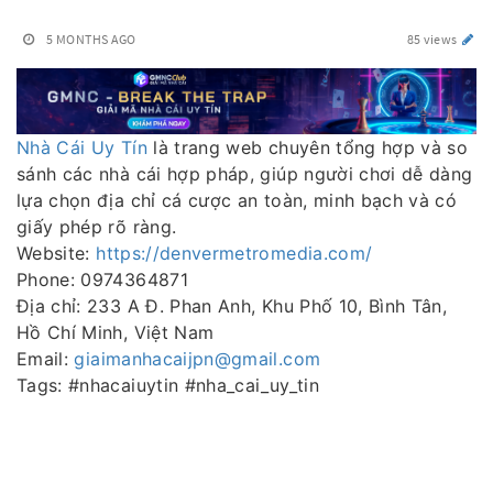
5 MONTHS AGO
85 views
Nhà Cái Uy Tín
là trang web chuyên tổng hợp và so
sánh các nhà cái hợp pháp, giúp người chơi dễ dàng
lựa chọn địa chỉ cá cược an toàn, minh bạch và có
giấy phép rõ ràng.
Website:
https://denvermetromedia.com/
Phone: 0974364871
Địa chỉ: 233 A Đ. Phan Anh, Khu Phố 10, Bình Tân,
Hồ Chí Minh, Việt Nam
Email:
giaimanhacaijpn@gmail.com
Tags: #nhacaiuytin #nha_cai_uy_tin